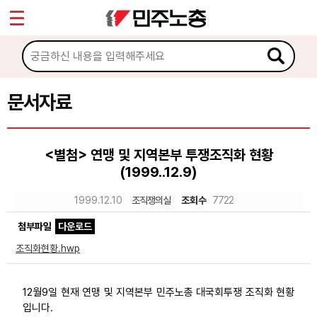
*
Sketchbook5, 스케치북5
마이페이지
소개
<
소식
문서자료
Sketchbook5, 스케치북5
노동상담
<별첨> 연맹 및 지역본부 투쟁조직화 현황
(1999..12.9)
자료
1999.12.10
조직쟁의실
조회수
7722
문서자료
첨부파일
다운로드
이미지자료
조직화현황.hwp
미디어자료
12월9일 현재 연맹 및 지역본부 민주노총 대국회투쟁 조직화 현황
카드뉴스
입니다.