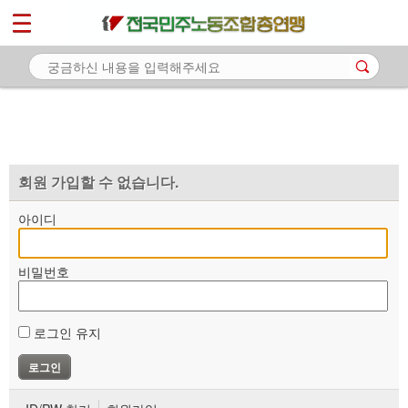
*
마이페이지
소개
<
소식
노동상담
자료
회원 가입할 수 없습니다.
부설기관
아이디
업무
비밀번호
로그인 유지