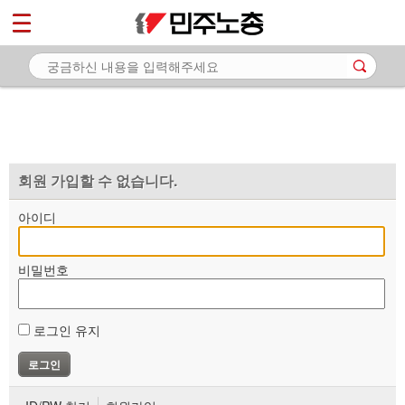
*
마이페이지
소개
<
소식
노동상담
자료
회원 가입할 수 없습니다.
부설기관
아이디
업무
비밀번호
로그인 유지