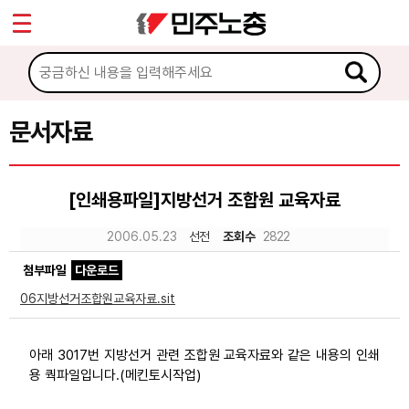
*
Sketchbook5, 스케치북5
마이페이지
소개
<
소식
문서자료
Sketchbook5, 스케치북5
노동상담
[인쇄용파일]지방선거 조합원 교육자료
자료
2006.05.23
선전
조회수
2822
첨부파일
다운로드
문서자료
06지방선거조합원교육자료.sit
이미지자료
미디어자료
아래 3017번 지방선거 관련 조합원 교육자료와 같은 내용의 인쇄
용 쿽파일입니다.(메킨토시작업)
카드뉴스