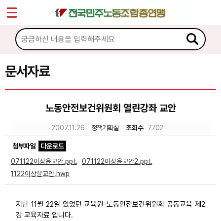
*
Sketchbook5, 스케치북5
마이페이지
소개
<
소식
문서자료
Sketchbook5, 스케치북5
노동상담
노동안전보건위원회 열린강좌 교안
자료
2007.11.26
정책기획실
조회수
7702
첨부파일
다운로드
문서자료
071122이상윤교안.ppt
,
071122이상윤교안2.ppt
,
이미지자료
1122이상윤교안.hwp
미디어자료
지난 11월 22일 있었던 교육원-노동안전보건위원회 공동교육 제2
카드뉴스
강 교육자료 입니다.