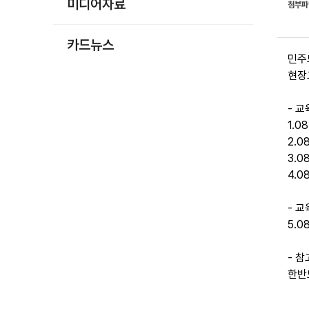
미디어자료
첨부
카드뉴스
민주
현장
- 
1.
2.
3.
4.
- 
5.
- 
한반