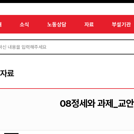
개
소식
노동상담
자료
부설기관
서자료
08정세와 과제_교안