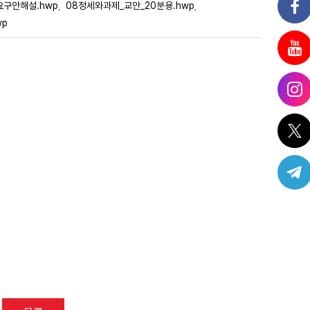
구안해설.hwp
08정세와과제_교안_20분용.hwp
,
,
wp