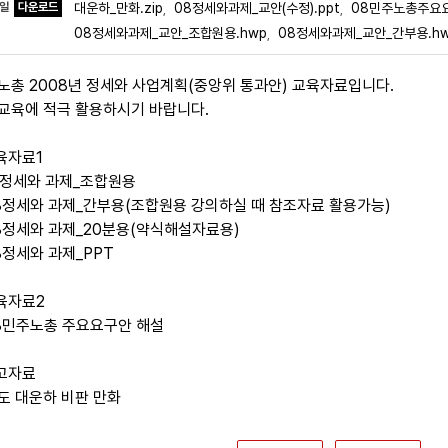
파일
다운로드
대운하_만화.zip
08정세와과제_교안(수정).ppt
08민주노총주요요
,
,
08정세와과제_교안_조합원용.hwp
08정세와과제_교안_간부용.h
,
노총 2008년 정세와 사업계획(중앙위 통과안) 교육자료입니다.
교육에 적극 활용하시기 바랍니다.
교육자료1
08정세와 과제_조합원용
08정세와 과제_간부용(조합원용 강의하실 때 참조자료 활용가능)
08정세와 과제_20분용(약식해설자료용)
08정세와 과제_PPT
교육자료2
08민주노총 주요요구안 해설
참고자료
도 대운하 비판 만화