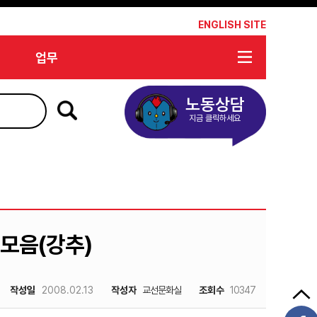
*
ENGLISH SITE
업무
노동상담
지금 클릭하세요
모음(강추)
작성일
2008.02.13
작성자
교선문화실
조회수
10347