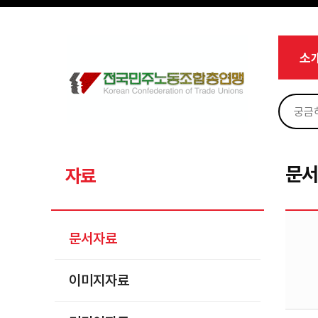
메뉴 건너뛰기
로그인
회원가입
Sketchbook5, 스케치북5
마이페이지
소개
소
<
소식
노동상담
Sketchbook5, 스케치북5
자료
문서자료
문
자료
이미지자료
미디어자료
문서자료
카드뉴스
이미지자료
부설기관
업무