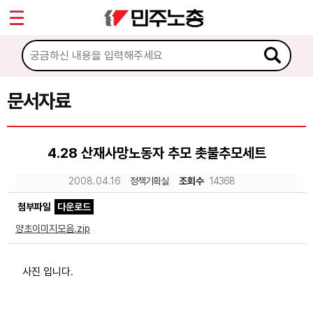
*
Sketchbook5, 스케치북5
마이페이지
소개
<
소식
문서자료
Sketchbook5, 스케치북5
노동상담
4.28 산재사망노동자 추모 촛불추모세트
자료
2008.04.16
정책기획실
조회수
14368
첨부파일
다운로드
문서자료
양초이미지모음.zip
이미지자료
미디어자료
사진 입니다.
카드뉴스