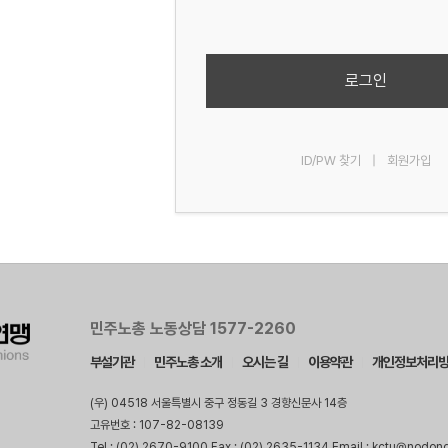
로그인
ID/PW 찾기
|
회원가입
민주노총 노동상담 1577-2260
부설기관
민주노총 소개
오시는 길
이용약관
개인정보처리
(우) 04518 서울특별시 중구 정동길 3 경향신문사 14층
고유번호 : 107-82-08139
Tel : (02) 2670-9100 Fax : (02) 2635-1134 Email : kctu@nodon