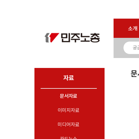
로그인
회원가입
마이페이지
소개
<
소개
소식
노동상담
자료
문
- 문서자료
자료
- 이미지자료
문서자료
- 미디어자료
- 카드뉴스
이미지자료
부설기관
미디어자료
업무
카드뉴스