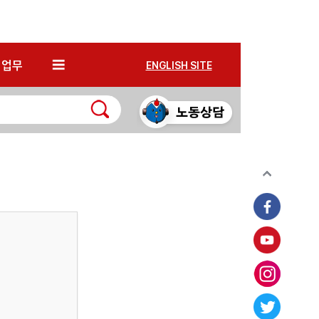
*
업무
ENGLISH SITE