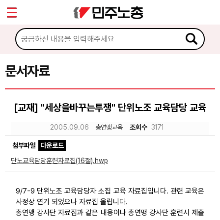
*
Sketchbook5, 스케치북5
마이페이지
소개
<
소식
문서자료
Sketchbook5, 스케치북5
노동상담
[교재] "세상을바꾸는투쟁" 단위노조 교육담당 교육
자료
2005.09.06
총연맹교육
조회수
3171
첨부파일
다운로드
문서자료
단노교육담당훈련자료집(16절).hwp
이미지자료
미디어자료
9/7-9 단위노조 교육담당자 소집 교육 자료집입니다. 관련 교육은
사정상 연기 되었으나 자료집 올립니다.
카드뉴스
총연맹 강사단 자료집과 같은 내용이나 총연맹 강사단 훈련시 제출