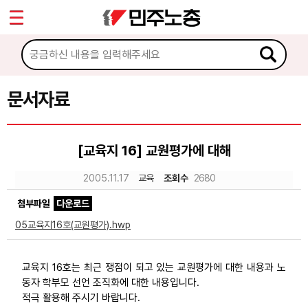
*
Sketchbook5, 스케치북5
마이페이지
소개
<
소식
문서자료
Sketchbook5, 스케치북5
노동상담
[교육지 16] 교원평가에 대해
자료
2005.11.17
교육
조회수
2680
첨부파일
다운로드
문서자료
05교육지16호(교원평가).hwp
이미지자료
미디어자료
교육지 16호는 최근 쟁점이 되고 있는 교원평가에 대한 내용과 노
동자 학부모 선언 조직화에 대한 내용입니다.
카드뉴스
적극 활용해 주시기 바랍니다.