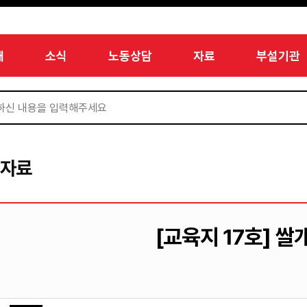
개
소식
노동상담
자료
부설기관
서자료
[교육지 17호] 쌀