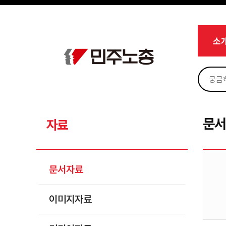
메뉴 건너뛰기
로그인
회원가입
Sketchbook5, 스케치북5
마이페이지
소개
소
<
소식
노동상담
Sketchbook5, 스케치북5
자료
문서자료
문
자료
이미지자료
미디어자료
문서자료
카드뉴스
이미지자료
부설기관
업무