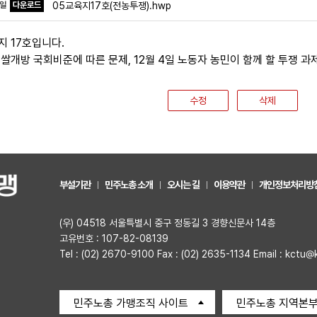
파일
다운로드
05교육지17호(전농투쟁).hwp
지 17호입니다.
 쌀개방 국회비준에 따른 문제, 12월 4일 노동자 농민이 함께 할 투쟁 
수정
삭제
부설기관
민주노총 소개
오시는 길
이용약관
개인정보처리방
(우) 04518 서울특별시 중구 정동길 3 경향신문사 14층
고유번호 : 107-82-08139
Tel : (02) 2670-9100 Fax : (02) 2635-1134 Email : kctu@
민주노총 가맹조직 사이트
민주노총 지역본부