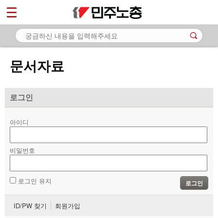
*
마이페이지
소개
<
소식
문서자료
노동상담
자료
로그인
- 문서자료
아이디
- 이미지자료
비밀번호
- 미디어자료
- 카드뉴스
로그인 유지
로그인
부설기관
ID/PW 찾기
회원가입
업무