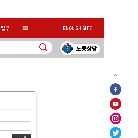
*
업무
ENGLISH SITE