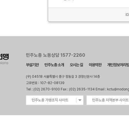
I
민주노총 노동상담 1577-2260
부설기관
민주노총 소개
오시는 길
이용약관
개인정보처리
(우) 04518 서울특별시 중구 정동길 3 경향신문사 14층
고유번호 : 107-82-08139
Tel : (02) 2670-9100 Fax : (02) 2635-1134 Email : kctu@nodon
민주노총 가맹조직 사이트
민주노총 지역본부 사이트