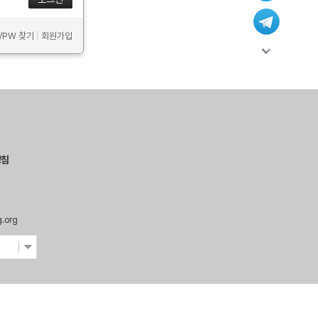
D/PW 찾기
|
회원가입
방침
g.org