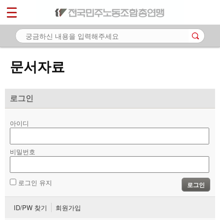
*
마이페이지
소개
<
소식
문서자료
노동상담
자료
로그인
- 문서자료
아이디
- 이미지자료
비밀번호
- 미디어자료
- 카드뉴스
로그인 유지
로그인
부설기관
ID/PW 찾기
회원가입
업무