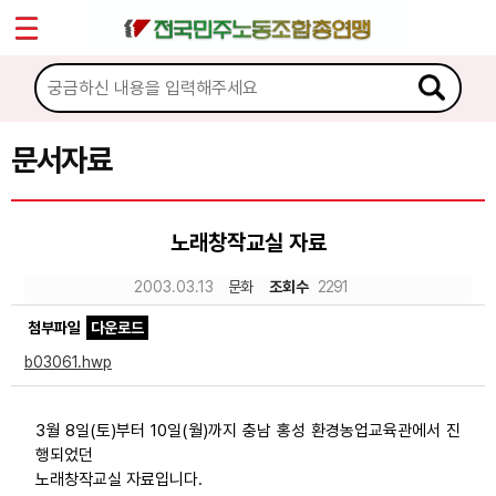
*
Sketchbook5, 스케치북5
마이페이지
소개
<
소식
문서자료
Sketchbook5, 스케치북5
노동상담
노래창작교실 자료
자료
2003.03.13
문화
조회수
2291
첨부파일
다운로드
문서자료
b03061.hwp
이미지자료
미디어자료
3월 8일(토)부터 10일(월)까지 충남 홍성 환경농업교육관에서 진
행되었던
카드뉴스
노래창작교실 자료입니다.