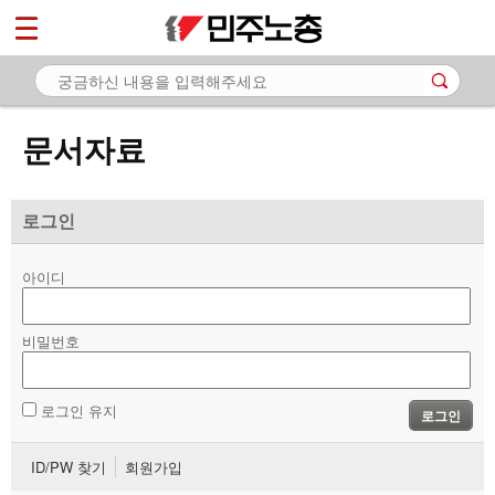
*
마이페이지
소개
<
소식
문서자료
노동상담
자료
로그인
- 문서자료
아이디
- 이미지자료
비밀번호
- 미디어자료
- 카드뉴스
로그인 유지
로그인
부설기관
ID/PW 찾기
회원가입
업무