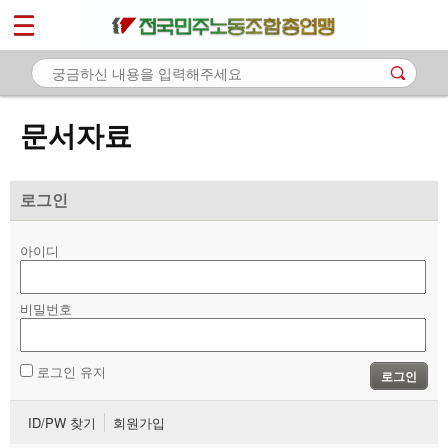
*
마이페이지
소개
<
소식
문서자료
노동상담
자료
로그인
- 문서자료
아이디
- 이미지자료
비밀번호
- 미디어자료
- 카드뉴스
로그인 유지
로그인
부설기관
ID/PW 찾기
회원가입
업무