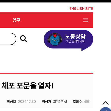
*
ENGLISH SITE
업무
노동상담
지금 클릭하세요
 체포 포문을 열자!
작성일
2024.12.30
작성자
교육선전실
조회수
463