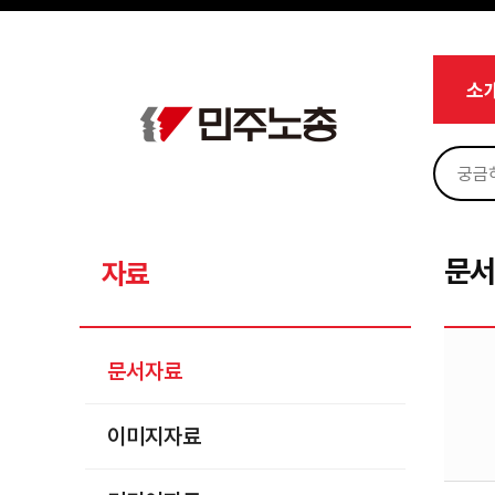
메뉴 건너뛰기
로그인
회원가입
Sketchbook5, 스케치북5
마이페이지
소개
소
<
소식
노동상담
Sketchbook5, 스케치북5
자료
문서자료
문
자료
이미지자료
미디어자료
문서자료
카드뉴스
이미지자료
부설기관
업무