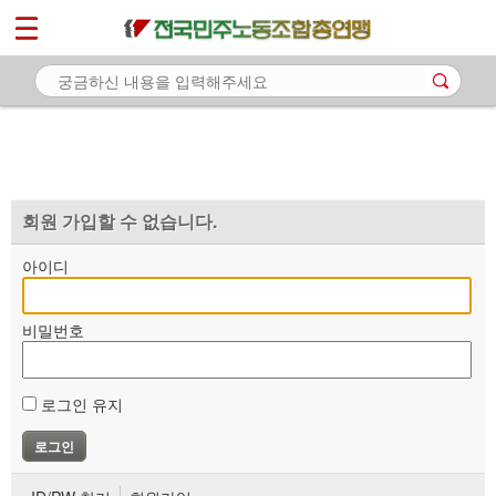
*
마이페이지
소개
<
소식
노동상담
자료
회원 가입할 수 없습니다.
부설기관
아이디
업무
비밀번호
로그인 유지