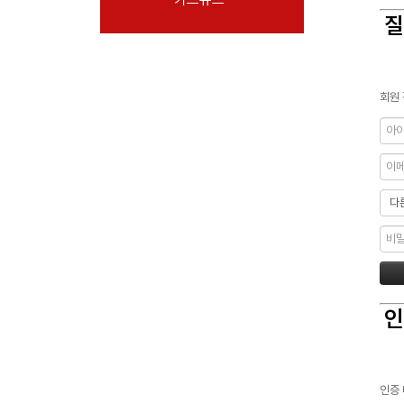
질
회원 
인
인증 