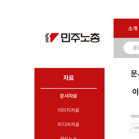
로그인
회원가입
마이페이지
소개
<
소개
소식
노동상담
자료
문
- 문서자료
자료
- 이미지자료
이
문서자료
- 미디어자료
- 카드뉴스
이미지자료
아이디
부설기관
미디어자료
업무
카드뉴스