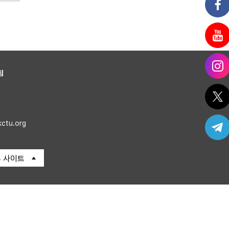
침
kctu.org
 사이트