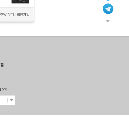
D/PW 찾기
|
회원가입
방침
g.org