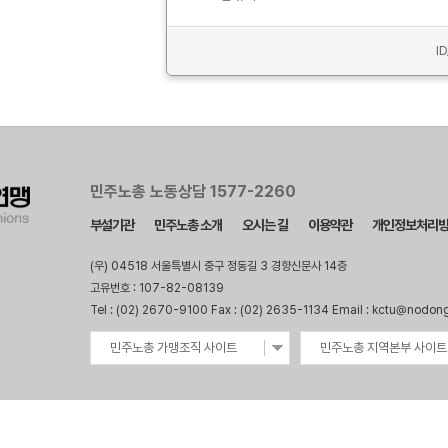
I
민주노총 노동상담 1577-2260
부설기관
민주노총 소개
오시는 길
이용약관
개인정보처리
(우) 04518 서울특별시 중구 정동길 3 경향신문사 14층
고유번호 : 107-82-08139
Tel : (02) 2670-9100 Fax : (02) 2635-1134 Email : kctu@nodon
민주노총 가맹조직 사이트
민주노총 지역본부 사이트