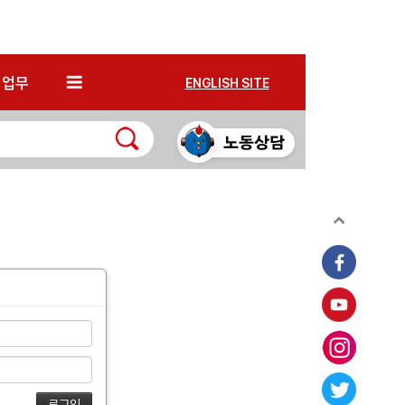
*
업무
ENGLISH SITE