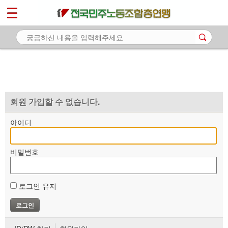
*
마이페이지
소개
<
소식
노동상담
자료
회원 가입할 수 없습니다.
부설기관
아이디
업무
비밀번호
로그인 유지