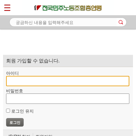
*
마이페이지
소개
<
소식
노동상담
자료
회원 가입할 수 없습니다.
부설기관
아이디
업무
비밀번호
로그인 유지