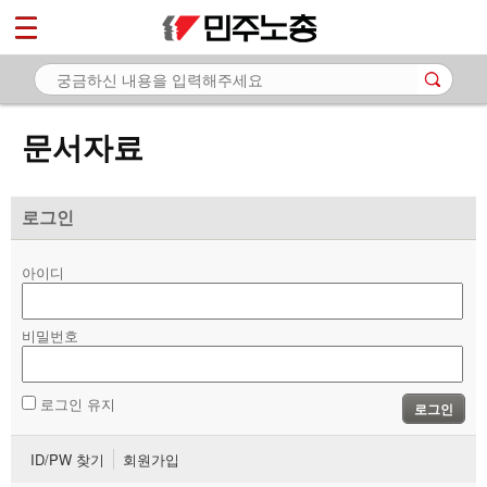
*
마이페이지
소개
<
소식
문서자료
노동상담
자료
로그인
- 문서자료
아이디
- 이미지자료
비밀번호
- 미디어자료
- 카드뉴스
로그인 유지
로그인
부설기관
ID/PW 찾기
회원가입
업무