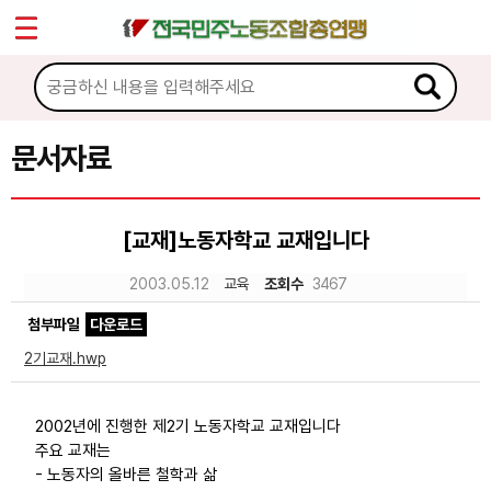
*
Sketchbook5, 스케치북5
마이페이지
소개
<
소식
문서자료
Sketchbook5, 스케치북5
노동상담
[교재]노동자학교 교재입니다
자료
2003.05.12
교육
조회수
3467
첨부파일
다운로드
문서자료
2기교재.hwp
이미지자료
미디어자료
2002년에 진행한 제2기 노동자학교 교재입니다
주요 교재는
카드뉴스
- 노동자의 올바른 철학과 삶