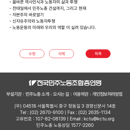
- 올바른 역사인식과 노동자의 삶과 투쟁
부설기관
- 전태일에서 민주노총 건설까지, 그리고 현재
- 자본주의 바로알기
- 신자유주의와 노동자투쟁
업무
- 노동운동의 미래와 우리의 역할 이 실려 있습니다.
수정
삭제
목록
부설기관
민주노총 소개
오시는 길
이용약관
개인정보처리방침
(우) 04518 서울특별시 중구 정동길 3 경향신문사 14층
Tel : (02) 2670-9100 | Fax : (02) 2635-1134
고유번호 : 107-82-08139 | Email : kctu@kctu.org
민주노총 노동상담 1577-2260