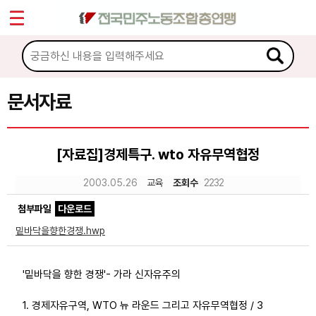
*
Sketchbook5, 스케치북5
마이페이지
소개
<
소식
문서자료
Sketchbook5, 스케치북5
노동상담
[자료집]경제특구. wto 자유무역협정
자료
2003.05.26
교육
조회수
2232
첨부파일
다운로드
문서자료
밑바닥을향한경쟁.hwp
이미지자료
미디어자료
'밑바닥을 향한 경쟁'- 가라 신자유주의
카드뉴스
1. 경제자유구역, WTO 뉴 라운드 그리고 자유무역협정 / 3