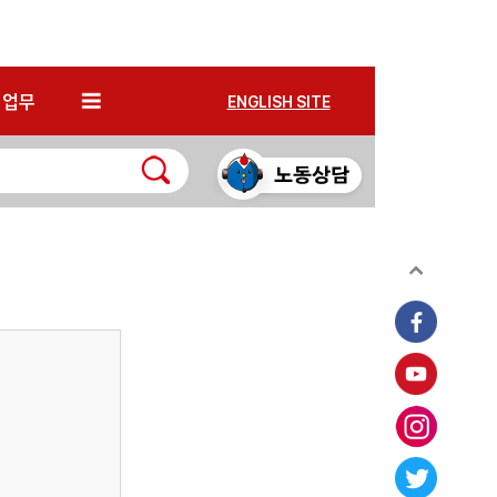
*
업무
ENGLISH SITE