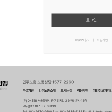
로그인
ID/PW 찾기
|
회원가입
민주노총 노동상담 1577-2260
부설기관
민주노총 소개
오시는 길
이용약관
개인정보처리
(우) 04518 서울특별시 중구 정동길 3 경향신문사 14층
고유번호 : 107-82-08139
Tel : (02) 2670-9100 Fax : (02) 2635-1134 Email : kctu@nodon