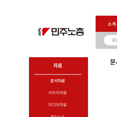
로그인
회원가입
마이페이지
소개
<
소개
소식
노동상담
자료
문
- 문서자료
자료
- 이미지자료
문서자료
- 미디어자료
- 카드뉴스
이미지자료
부설기관
미디어자료
업무
카드뉴스