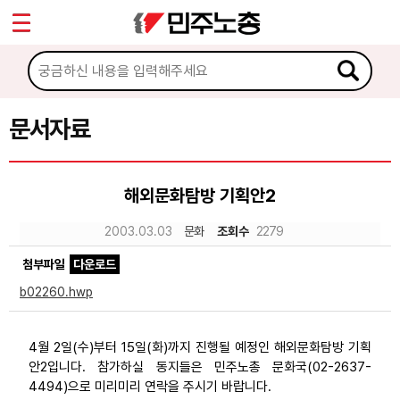
*
Sketchbook5, 스케치북5
마이페이지
소개
<
소식
문서자료
Sketchbook5, 스케치북5
노동상담
해외문화탐방 기획안2
자료
2003.03.03
문화
조회수
2279
첨부파일
다운로드
문서자료
b02260.hwp
이미지자료
미디어자료
4월 2일(수)부터 15일(화)까지 진행될 예정인 해외문화탐방 기획
안2입니다. 참가하실 동지들은 민주노총 문화국(02-2637-
카드뉴스
4494)으로 미리미리 연락을 주시기 바랍니다.