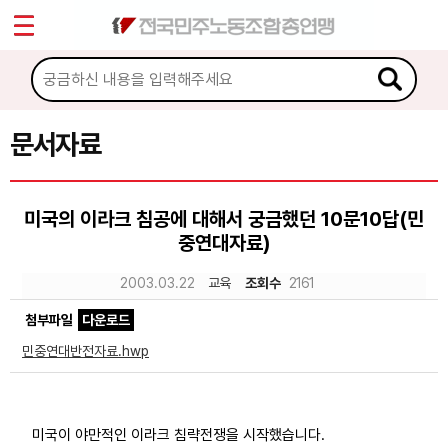
*
Sketchbook5, 스케치북5
마이페이지
소개
<
소식
문서자료
Sketchbook5, 스케치북5
노동상담
미국의 이라크 침공에 대해서 궁금했던 10문10답(민
중연대자료)
자료
2003.03.22
교육
조회수
2161
문서자료
첨부파일
다운로드
이미지자료
민중연대반전자료.hwp
미디어자료
카드뉴스
미국이 야만적인 이라크 침략전쟁을 시작했습니다.