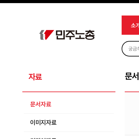
메뉴 건너뛰기
로그인
회원가입
Sketchbook5, 스케치북5
마이페이지
소개
소
<
소식
노동상담
Sketchbook5, 스케치북5
자료
문서자료
문
자료
이미지자료
미디어자료
문서자료
카드뉴스
이미지자료
부설기관
업무