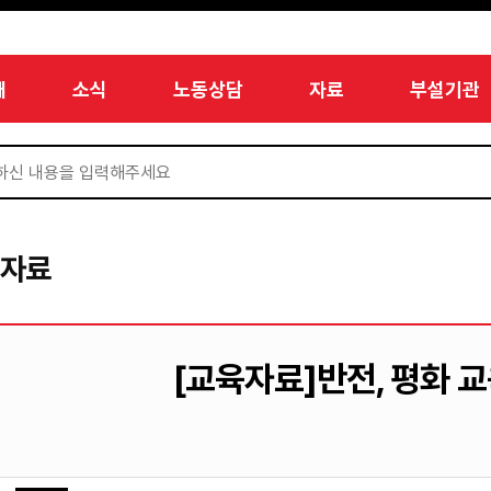
개
소식
노동상담
자료
부설기관
서자료
[교육자료]반전, 평화 