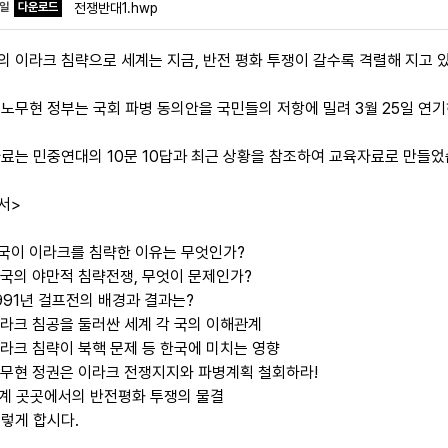
파일
다운로드
전쟁반대1.hwp
의 이라크 침략으로 세계는 지금, 반전 평화 투쟁이 갈수록 격렬해 지고 
 노무현 정부는 국회 파병 동의안을 국민들의 저항에 밀려 3월 25일 연기
자료는 민중연대의 10문 10답과 최근 상황을 참조하여 교육자료로 만들었
 서>
 미국이 이라크를 침략한 이유는 무엇인가?
 미국의 야만적 침략전쟁, 무엇이 문제인가?
1991년 걸프전의 배경과 결과는?
 이라크 침공을 둘러싼 세계 각 국의 이해관계
 이라크 침략이 북핵 문제 등 한국에 미치는 영향
 노무현 정권은 이라크 전쟁지지와 파병계획 철회하라!
 세계 곳곳에서의 반전평화 투쟁의 물결
이렇게 합시다.