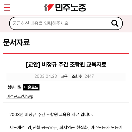
*
Sketchbook5, 스케치북5
마이페이지
소개
<
소식
문서자료
Sketchbook5, 스케치북5
노동상담
[교안] 비정규 주간 조합원 교육자료
자료
2003.04.23
교육
조회수
2447
첨부파일
다운로드
문서자료
비정규교안.hwp
이미지자료
미디어자료
2003년 비정규 주간 조합원 교육용 자료 입니다.
카드뉴스
제도개선, 임,단협 공동요구, 최저임금 현실화, 이주노동자 노동기