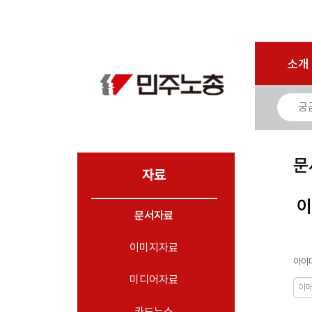
로그인
회원가입
마이페이지
소개
<
소개
소식
노동상담
자료
문
- 문서자료
자료
- 이미지자료
이
문서자료
- 미디어자료
- 카드뉴스
이미지자료
아이디
부설기관
미디어자료
업무
카드뉴스