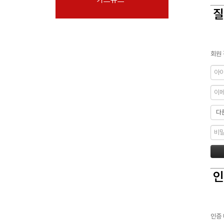
질
회원 
인
인증 