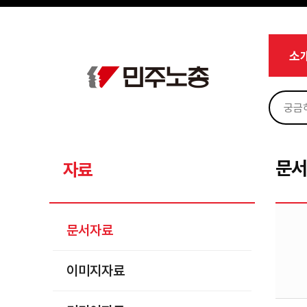
메뉴 건너뛰기
로그인
회원가입
Sketchbook5, 스케치북5
마이페이지
소개
소
<
소식
노동상담
Sketchbook5, 스케치북5
자료
문서자료
문
자료
이미지자료
미디어자료
문서자료
카드뉴스
이미지자료
부설기관
업무