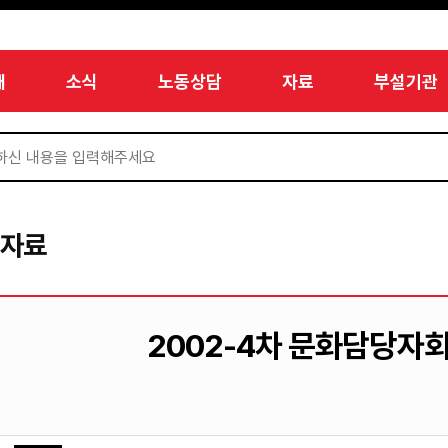
개
소식
노동상담
자료
부설기관
서자료
2002-4차 문화담당자회