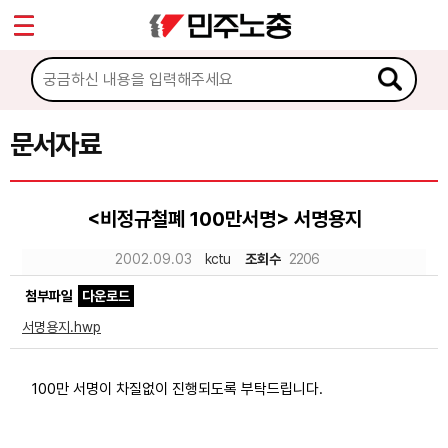
*
Sketchbook5, 스케치북5
마이페이지
소개
<
소식
문서자료
Sketchbook5, 스케치북5
노동상담
<비정규철폐 100만서명> 서명용지
자료
2002.09.03
kctu
조회수
2206
첨부파일
다운로드
문서자료
서명용지.hwp
이미지자료
미디어자료
100만 서명이 차질없이 진행되도록 부탁드립니다.
카드뉴스