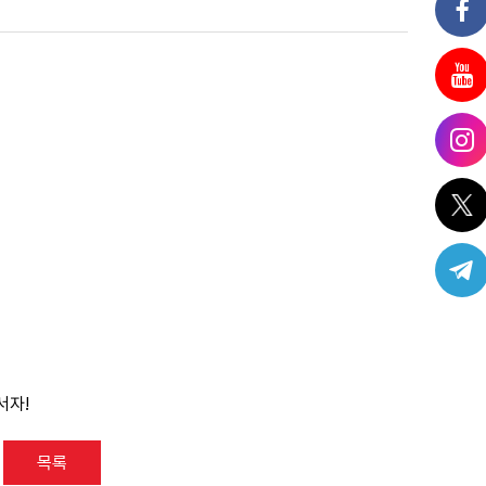
서자!
목록