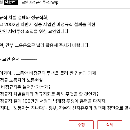
파일
다운로드
교안비정규직투쟁.hwp
규직 차별 철폐와 정규직화,
고 2002년 하반기 집중 사업인 비정규직 철폐를 위한
0만인 서명투쟁 조직을 위한 교안입니다.
원, 간부 교육용으로 널리 활용해 주시기 바랍니다.
-- 교안 순서 --------
 들어가며... 그동안 비정규직 투쟁을 둘러 싼 경험과 과제
 비정규 노동자와 노동현실
 왜 비정규직은 늘어만 가는가?
 비정규직 차별철폐와 정규직화를 위해 무엇을 할 것인가?
 비정규직 철폐 100만인 서명과 법개정 투쟁에 총력을 다하자!
마치며... '노동자는 하나다!'- 정부, 자본의 신자유주의 정책에 정면으로 맞
수정
삭제