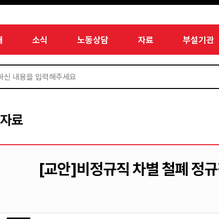
개
소식
노동상담
자료
부설기관
서자료
[교안]비정규직 차별 철폐 정규