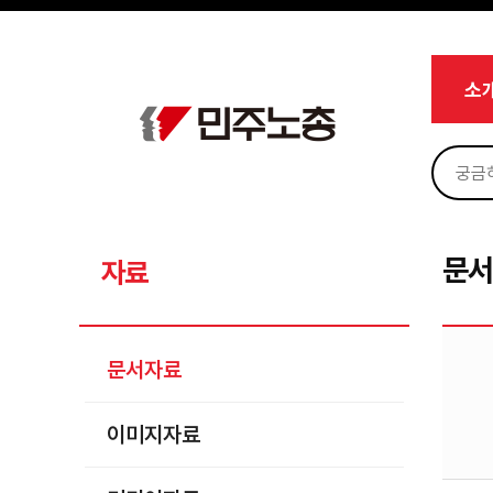
메뉴 건너뛰기
로그인
회원가입
Sketchbook5, 스케치북5
마이페이지
소개
소
<
소식
노동상담
Sketchbook5, 스케치북5
자료
문서자료
문
자료
이미지자료
미디어자료
문서자료
카드뉴스
이미지자료
부설기관
업무