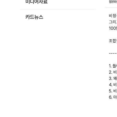
미디어자료
첨부
비정
카드뉴스
그리
10
조합
---
1.
2.
3.
4.
5.
6. 