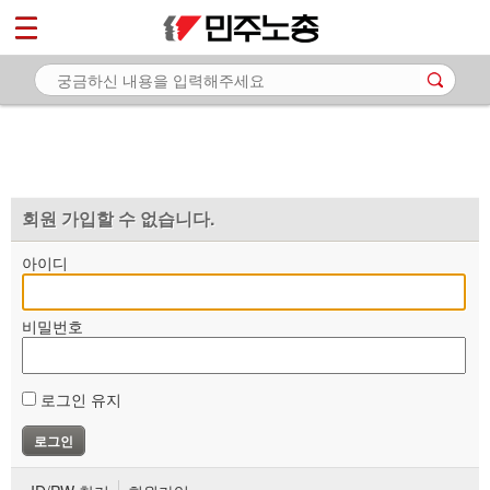
*
마이페이지
소개
<
소식
노동상담
자료
회원 가입할 수 없습니다.
부설기관
아이디
업무
비밀번호
로그인 유지