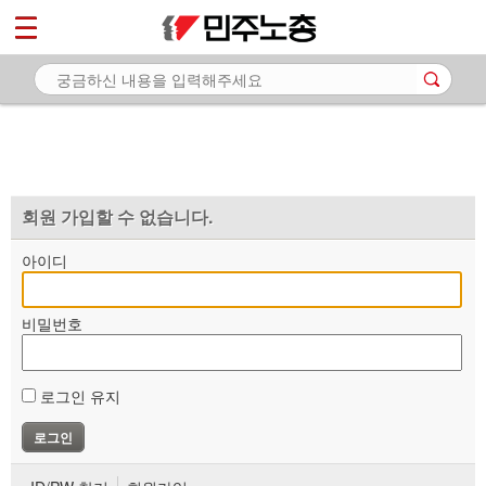
*
마이페이지
소개
<
소식
노동상담
자료
회원 가입할 수 없습니다.
부설기관
아이디
업무
비밀번호
로그인 유지