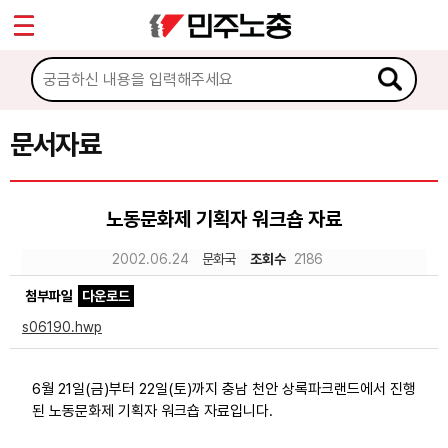
*
Sketchbook5, 스케치북5
마이페이지
소개
<
소식
문서자료
Sketchbook5, 스케치북5
노동상담
노동문화제 기획자 워크숍 자료
자료
2002.06.24
문화국
조회수
2186
첨부파일
다운로드
문서자료
s06190.hwp
이미지자료
미디어자료
6월 21일(금)부터 22일(토)까지 충남 천안 상록파크랜드에서 진행
된 노동문화제 기획자 워크숍 자료입니다.
카드뉴스