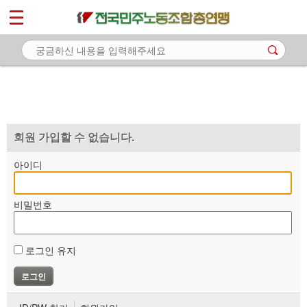
*
마이페이지
소개
<
소식
노동상담
자료
회원 가입할 수 없습니다.
부설기관
아이디
업무
비밀번호
로그인 유지