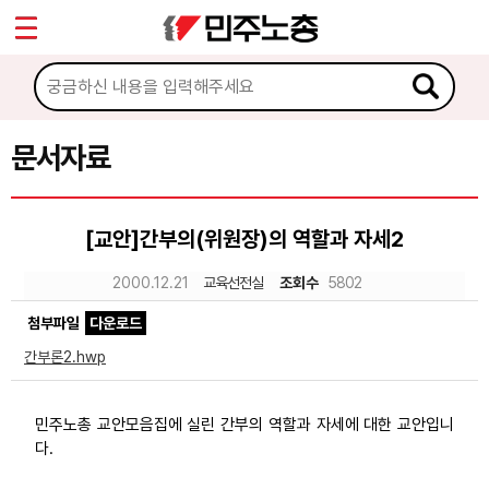
*
Sketchbook5, 스케치북5
마이페이지
소개
<
소식
문서자료
Sketchbook5, 스케치북5
노동상담
[교안]간부의(위원장)의 역할과 자세2
자료
2000.12.21
교육선전실
조회수
5802
첨부파일
다운로드
문서자료
간부론2.hwp
이미지자료
미디어자료
민주노총 교안모음집에 실린 간부의 역할과 자세에 대한 교안입니
다.
카드뉴스