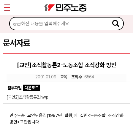
*
Sketchbook5, 스케치북5
마이페이지
소개
<
소식
문서자료
Sketchbook5, 스케치북5
노동상담
[교안]조직활동론2-노동조합 조직강화 방안
자료
2001.01.09
교육
조회수
6564
첨부파일
다운로드
문서자료
[교안2]조직활동론2.hwp
이미지자료
미디어자료
민주노총 교안모음집(1997년 발행)에 실린<노동조합 조직강화
방안>교안입니다
카드뉴스