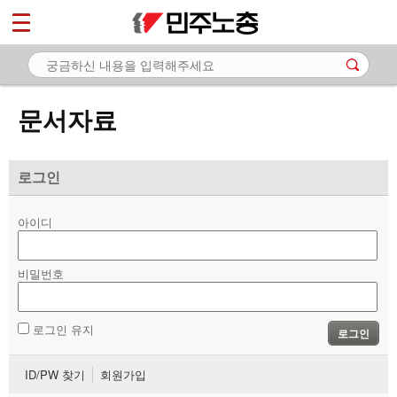
*
마이페이지
소개
<
소식
문서자료
노동상담
자료
로그인
- 문서자료
아이디
- 이미지자료
비밀번호
- 미디어자료
- 카드뉴스
로그인 유지
로그인
부설기관
ID/PW 찾기
회원가입
업무