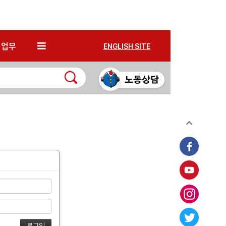
*
업무
ENGLISH SITE