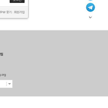
D/PW 찾기
|
회원가입
방침
g.org