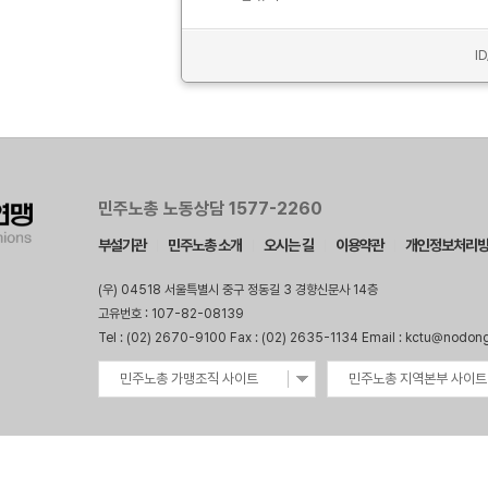
I
민주노총 노동상담 1577-2260
부설기관
민주노총 소개
오시는 길
이용약관
개인정보처리
(우) 04518 서울특별시 중구 정동길 3 경향신문사 14층
고유번호 : 107-82-08139
Tel : (02) 2670-9100 Fax : (02) 2635-1134 Email : kctu@nodon
민주노총 가맹조직 사이트
민주노총 지역본부 사이트