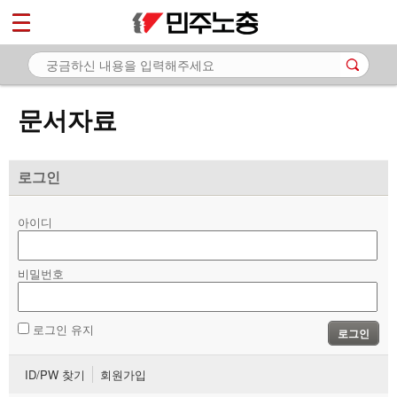
*
마이페이지
소개
<
소식
문서자료
노동상담
자료
로그인
- 문서자료
아이디
- 이미지자료
비밀번호
- 미디어자료
- 카드뉴스
로그인 유지
로그인
부설기관
ID/PW 찾기
회원가입
업무