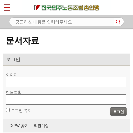
*
마이페이지
소개
<
소식
문서자료
노동상담
자료
로그인
- 문서자료
아이디
- 이미지자료
비밀번호
- 미디어자료
- 카드뉴스
로그인 유지
로그인
부설기관
ID/PW 찾기
회원가입
업무