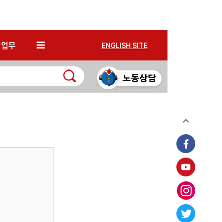
*
업무
ENGLISH SITE