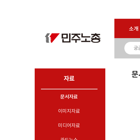
로그인
회원가입
마이페이지
소개
<
소개
소식
노동상담
자료
문
- 문서자료
자료
- 이미지자료
문서자료
- 미디어자료
- 카드뉴스
이미지자료
부설기관
미디어자료
업무
카드뉴스