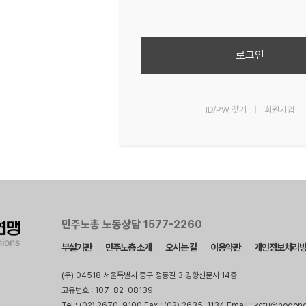
로그인
ID/PW 찾기
|
회원가입
민주노총 노동상담 1577-2260
부설기관
민주노총 소개
오시는 길
이용약관
개인정보처리
(우) 04518 서울특별시 중구 정동길 3 경향신문사 14층
고유번호 : 107-82-08139
Tel : (02) 2670-9100 Fax : (02) 2635-1134 Email : kctu@nodon