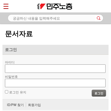
*
마이페이지
소개
<
소식
문서자료
노동상담
자료
로그인
- 문서자료
아이디
- 이미지자료
비밀번호
- 미디어자료
- 카드뉴스
로그인 유지
로그인
부설기관
ID/PW 찾기
회원가입
업무