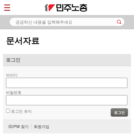
*
마이페이지
소개
<
소식
문서자료
노동상담
자료
로그인
- 문서자료
아이디
- 이미지자료
비밀번호
- 미디어자료
- 카드뉴스
로그인 유지
로그인
부설기관
ID/PW 찾기
회원가입
업무