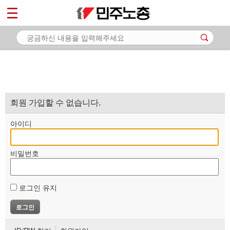
*
마이페이지
소개
<
소식
노동상담
자료
회원 가입할 수 없습니다.
부설기관
아이디
업무
비밀번호
로그인 유지